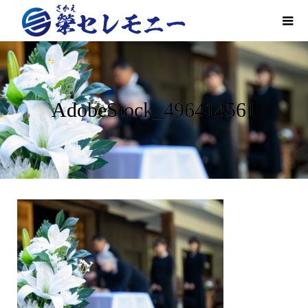
AdobeStock_496414561