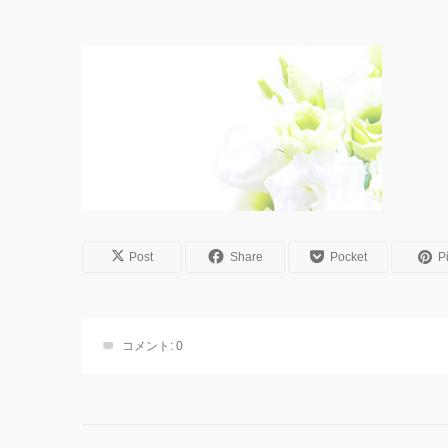
Post
Share
Pocket
Pi
コメント:
0